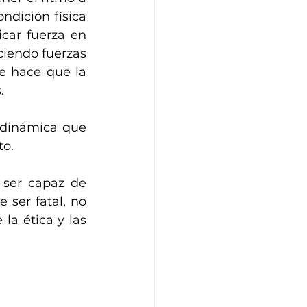
dición física 
car fuerza en 
iendo fuerzas 
e hace que la 
.
odinámica que 
to.
 ser capaz de 
ser fatal, no 
a ética y las 