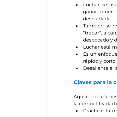
Luchar se asoc
ganar dinero
despiadada.
También se rel
"trepar", alca
desbocado y 
Luchar está ma
Es un enfoque 
rápido y corto.
Desalienta el 
Claves para la 
Aquí compartimos 
la competitividad 
Practicar la re