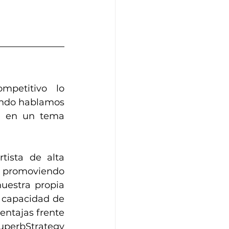
petitivo lo 
ndo hablamos 
e en un tema 
ista de alta 
, promoviendo 
uestra propia 
 capacidad de 
ntajas frente 
uperbStrategy 