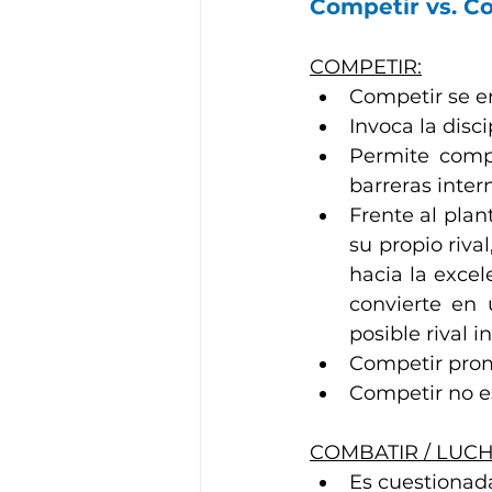
Competir vs. C
COMPETIR:
Competir se e
Invoca la disc
Permite compr
barreras inter
Frente al plan
su propio riva
hacia la excel
convierte en 
posible rival 
Competir promu
Competir no e
COMBATIR / LUCH
Es cuestionada