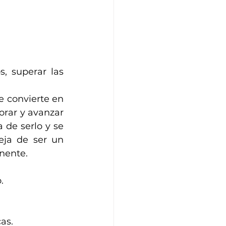
 superar las 
 convierte en 
rar y avanzar 
 de serlo y se 
ja de ser un 
anente.
.
as.