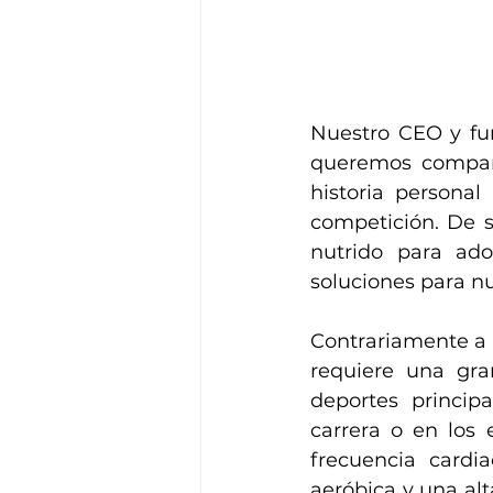
Nuestro CEO y fun
queremos compart
historia persona
competición. De s
nutrido para adop
soluciones para nu
Contrariamente a 
requiere una gran
deportes princi
carrera o en los 
frecuencia card
aeróbica y una al