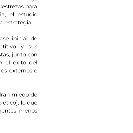
destrezas para 
a, el estudio 
a estrategia.
se inicial de 
titivo y sus 
as, junto con 
 el éxito del 
res externos e 
drán miedo de 
 ético), lo que 
gentes menos 