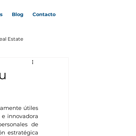
s
Blog
Contacto
eal Estate
tu
mente útiles 
e innovadora 
ersonales de 
n estratégica 