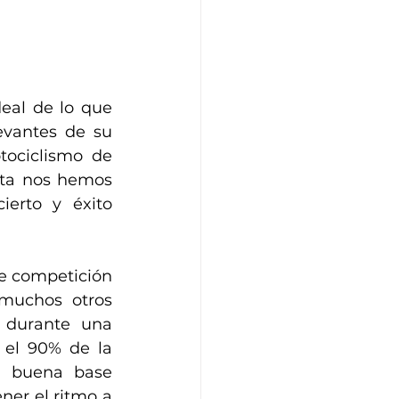
al de lo que 
vantes de su 
ociclismo de 
eta nos hemos 
erto y éxito 
e competición 
muchos otros 
 durante una 
 el 90% de la 
 buena base 
er el ritmo a 