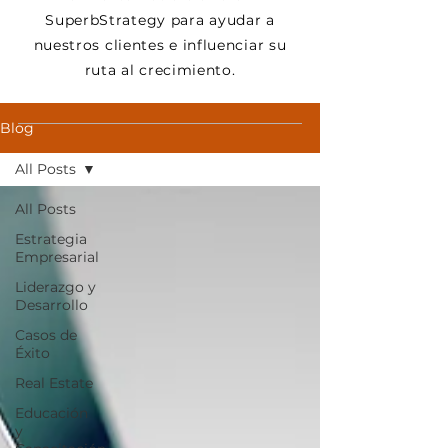
SuperbStrategy para ayudar a
nuestros clientes e influenciar su
ruta al crecimiento.
Blog
All Posts
All Posts
Estrategia
Empresarial
Liderazgo y
Desarrollo
Casos de
Éxito
Real Estate
Educación
y