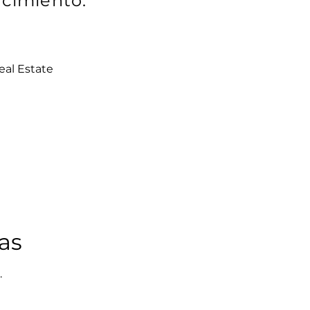
ecimiento.
eal Estate
as
.